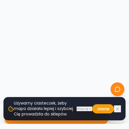
Używamy ciasteczek, żeby
mapa działała lepiej i szybciej
Jasne
Więcej
Cię prowadziła do sklepów.
Nawiguj do sklepu