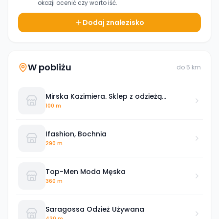
okazji ocenić czy warto iść.
Dodaj znalezisko
W pobliżu
do
5
km
Mirska Kazimiera. Sklep z odzieżą
używaną
100 m
Ifashion, Bochnia
290 m
Top-Men Moda Męska
360 m
Saragossa Odzież Używana
430 m