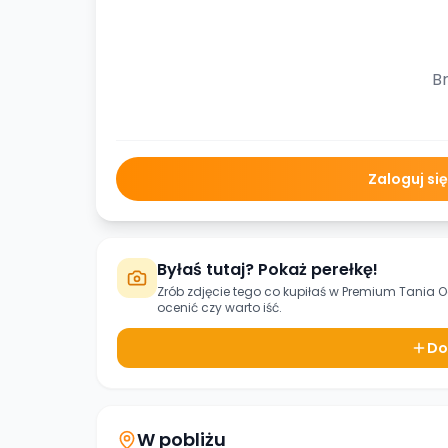
Br
Zaloguj si
Byłaś tutaj? Pokaż perełkę!
Zrób zdjęcie tego co kupiłaś w
Premium Tania 
ocenić czy warto iść.
Do
W pobliżu