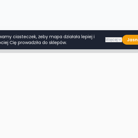
wamy ciasteczek, żeby mapa działała lepiej i
Jasn
Więcej
ciej Cię prowadziła do sklepów.
Lumpeksy w miastach
Więcej m
Warszawa
Lublin
Kraków
Katowice
Wrocław
Białystok
Poznań
Toruń