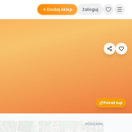
Dodaj sklep
Zaloguj
Pokaż łup