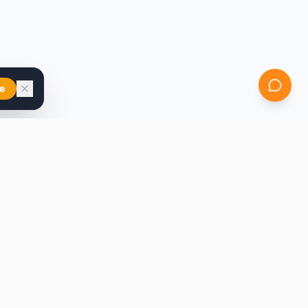
e
iast
Kontakt
marcin@secondhandy.com.pl
Polityka prywatności
Regulamin