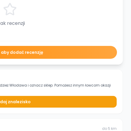
ak recenzji
ę aby dodać recenzję
Odzież Włodawa
i oznacz sklep. Pomożesz innym łowcom okazji
daj znalezisko
do
5
km