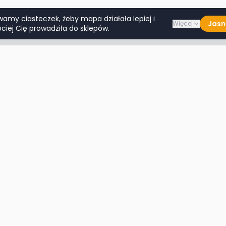
wamy ciasteczek, żeby mapa działała lepiej i
Jasn
Więcej
ciej Cię prowadziła do sklepów.
Lumpeksy w miastach
Więcej m
Warszawa
Lublin
Kraków
Katowice
Wrocław
Białystok
Poznań
Toruń
Łódź
Rzeszów
Gdańsk
Kielce