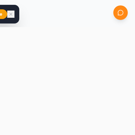
e
iast
Kontakt
marcin@secondhandy.com.pl
Polityka prywatności
Regulamin