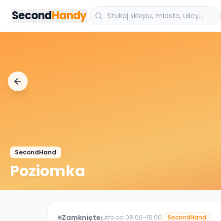
Przejdz do tresci
Second
Handy
SecondHand
Poziomka
Zamknięte
jutro od 08:00–15:00
SecondHand