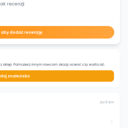
ak recenzji
ę aby dodać recenzję
z sklep. Pomożesz innym łowcom okazji ocenić czy warto iść.
daj znalezisko
do
5
km