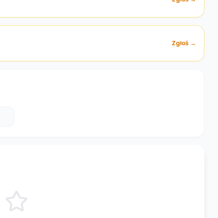
Zgłoś →