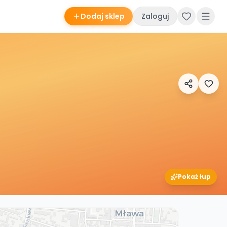
Dodaj sklep
Zaloguj
Pokaż łup