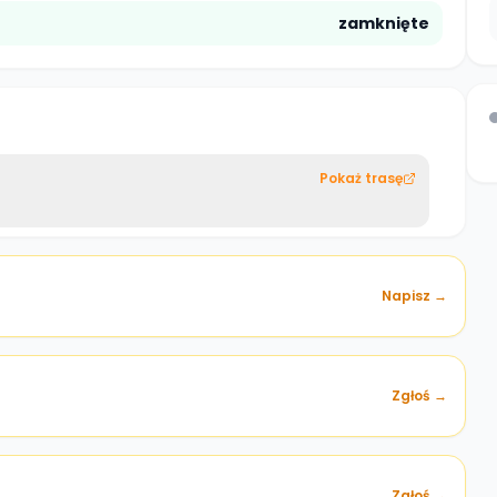
zamknięte
Pokaż trasę
Napisz →
Zgłoś →
)
Zgłoś →