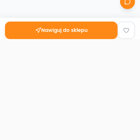
Nawiguj do sklepu
Second
Handy
Największa mapa sklepów second-hand
w Polsce. Znajdź lumpeks w swoim
mieście.
Nawigacja