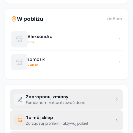
W pobliżu
do
5
km
Aleksandra
0 m
Łomozik
240 m
Zaproponuj zmiany
Pomóż nam zaktualizować dane
To mój sklep
Zarządzaj profilem i aktywuj pakiet