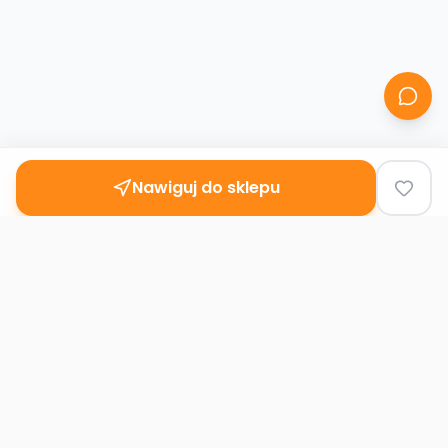
Nawiguj do sklepu
Second
Handy
Największa mapa sklepów second-hand
w Polsce. Znajdź lumpeks w swoim
mieście.