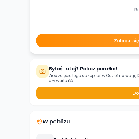
Br
Zaloguj si
Byłaś tutaj? Pokaż perełkę!
Zrób zdjęcie tego co kupiłaś w
Odzież na wagę 1
czy warto iść.
Do
W pobliżu