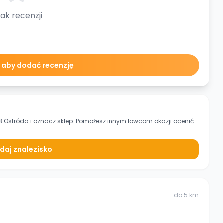
ak recenzji
ę aby dodać recenzję
3 Ostróda
i oznacz sklep. Pomożesz innym łowcom okazji ocenić
daj znalezisko
do
5
km