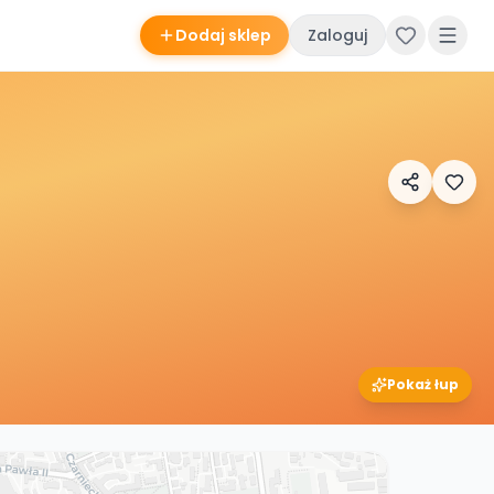
Dodaj sklep
Zaloguj
Pokaż łup