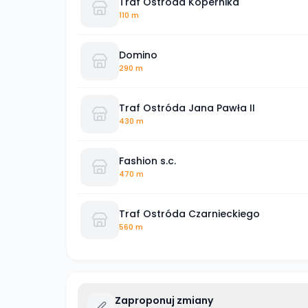
Traf Ostróda Kopernika
110 m
Domino
290 m
Traf Ostróda Jana Pawła II
430 m
Fashion s.c.
470 m
Traf Ostróda Czarnieckiego
560 m
Zaproponuj zmiany