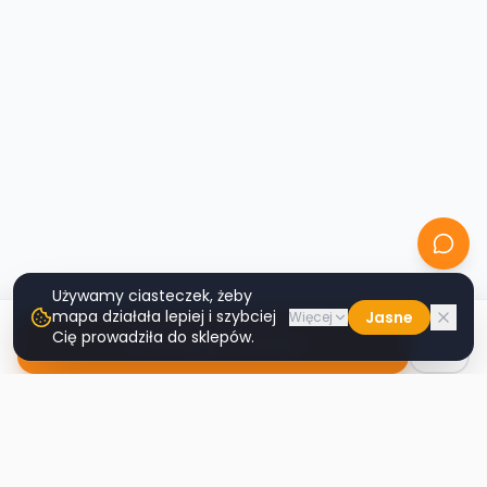
Używamy ciasteczek, żeby
mapa działała lepiej i szybciej
Jasne
Więcej
Cię prowadziła do sklepów.
Nawiguj do sklepu