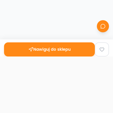
Nawiguj do sklepu
Second
Handy
Największa mapa sklepów second-hand
w Polsce. Znajdź lumpeks w swoim
mieście.