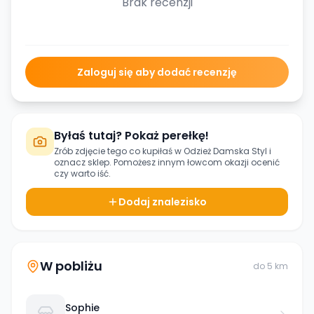
Brak recenzji
Zaloguj się aby dodać recenzję
Byłaś tutaj? Pokaż perełkę!
Zrób zdjęcie tego co kupiłaś w
Odzież Damska Styl
i
oznacz sklep. Pomożesz innym łowcom okazji ocenić
czy warto iść.
Dodaj znalezisko
W pobliżu
do
5
km
Sophie