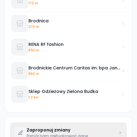
170 m
Brodnica
370 m
RENA RF fashion
830 m
Brodnickie Centrum Caritas im. bpa Jana
Chrapka Caritas Diecezji Toruńskiej
850 m
Sklep Odzieżowy Zielona Budka
1.2 km
Zaproponuj zmiany
Pomóż nam zaktualizować dane