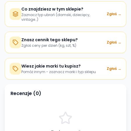
Co znajdziesz w tym sklepie?
Zgłoś →
Zaznacz typ ubrań (damski, dziecięcy,
vintage…)
Znasz cennik tego sklepu?
Zgłoś →
Zgłoś ceny per dzień (kg, szt, %)
Wiesz jakie marki tu kupisz?
Zgłoś →
Pomóż innym - zaznacz marki i typ sklepu
Recenzje (
0
)