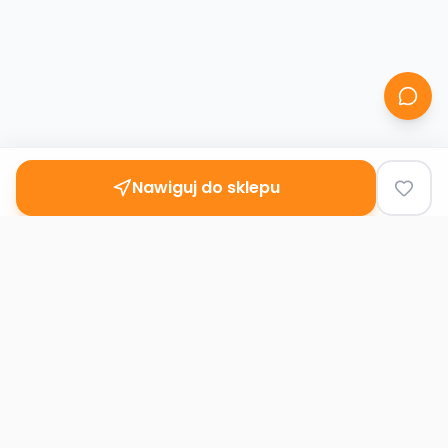
Nawiguj do sklepu
Second
Handy
Największa mapa sklepów second-hand
w Polsce. Znajdź lumpeks w swoim
mieście.