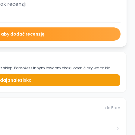
ak recenzji
ę aby dodać recenzję
z sklep. Pomożesz innym łowcom okazji ocenić czy warto iść.
daj znalezisko
do
5
km