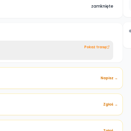
zamknięte
Pokaż trasę
Napisz →
Zgłoś →
)
Zgłoś →