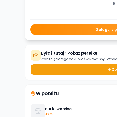
Br
Zaloguj si
Byłaś tutaj? Pokaż perełkę!
Zrób zdjęcie tego co kupiłaś w
Never Shy
i oznac
Do
W pobliżu
Butik Carmine
40 m