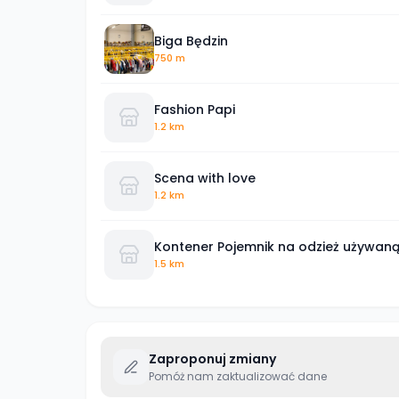
Biga Będzin
750 m
Fashion Papi
1.2 km
Scena with love
1.2 km
Kontener Pojemnik na odzież używan
1.5 km
Zaproponuj zmiany
Pomóż nam zaktualizować dane