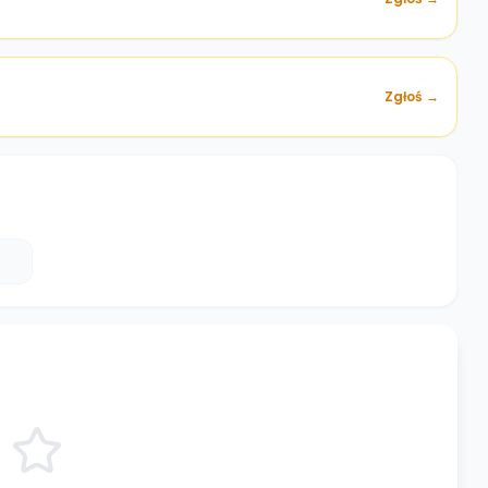
Zgłoś →