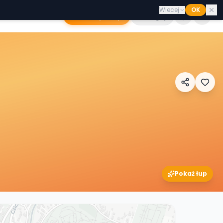
Wiecej
OK
Dodaj sklep
Zaloguj
Pokaż łup