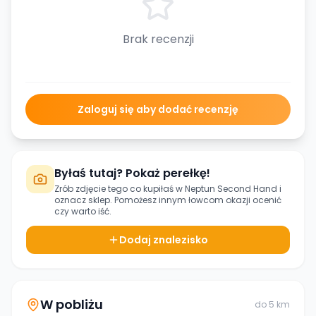
Brak recenzji
Zaloguj się aby dodać recenzję
Byłaś tutaj? Pokaż perełkę!
Zrób zdjęcie tego co kupiłaś w
Neptun Second Hand
i
oznacz sklep. Pomożesz innym łowcom okazji ocenić
czy warto iść.
Dodaj znalezisko
W pobliżu
do
5
km