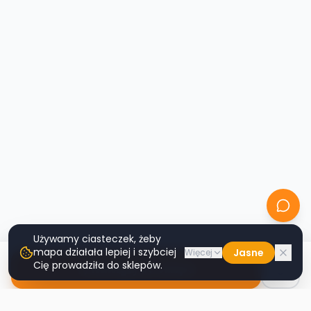
Używamy ciasteczek, żeby
mapa działała lepiej i szybciej
Jasne
Więcej
Cię prowadziła do sklepów.
Nawiguj do sklepu