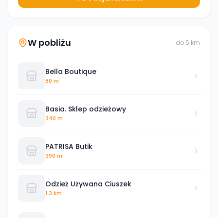
W pobliżu
do
5
km
Bella Boutique
80 m
Basia. Sklep odzieżowy
340 m
PATRISA Butik
390 m
Odzież Używana Ciuszek
1.3 km