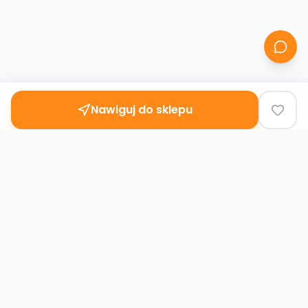
Nawiguj do sklepu
Second
Handy
Największa mapa sklepów second-hand
w Polsce. Znajdź lumpeks w swoim
mieście.