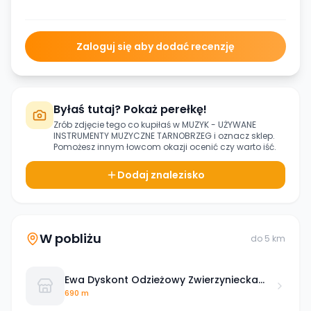
Zaloguj się aby dodać recenzję
Byłaś tutaj? Pokaż perełkę!
Zrób zdjęcie tego co kupiłaś w
MUZYK - UŻYWANE
INSTRUMENTY MUZYCZNE TARNOBRZEG
i oznacz sklep.
Pomożesz innym łowcom okazji ocenić czy warto iść.
Dodaj znalezisko
W pobliżu
do
5
km
Ewa Dyskont Odzieżowy Zwierzyniecka
Tarnobrzeg
690 m