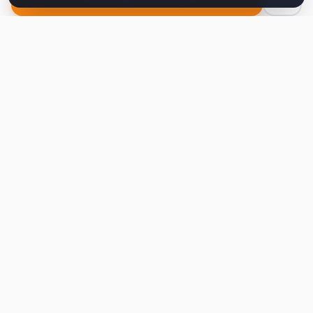
Second
Handy
Największa mapa sklepów second-hand
w Polsce. Znajdź lumpeks w swoim
mieście.
Nawigacja
Strona główna
Mapa sklepów
Artykuły