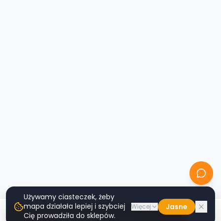
Używamy ciasteczek, żeby
mapa działała lepiej i szybciej
Jasne
Więcej
Cię prowadziła do sklepów.
Nawiguj do sklepu