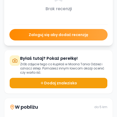
Brak recenzji
Zaloguj się aby dodać recenzję
Byłaś tutaj? Pokaż perełkę!
Zrób zdjęcie tego co kupiłaś w
Moona Tania Odzież
i
oznacz sklep. Pomożesz innym łowcom okazji ocenić
czy warto iść.
Dodaj znalezisko
W pobliżu
do
5
km