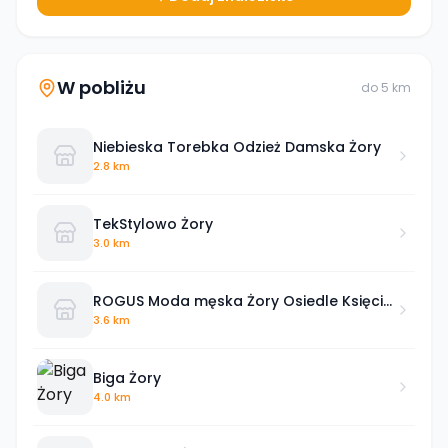
W pobliżu
do
5
km
Niebieska Torebka Odzież Damska Żory
2.8 km
TekStylowo Żory
3.0 km
ROGUS Moda męska Żory Osiedle Księcia
Władysława Pu-3 DUŻE ROZMIARY
3.6 km
Biga Żory
4.0 km