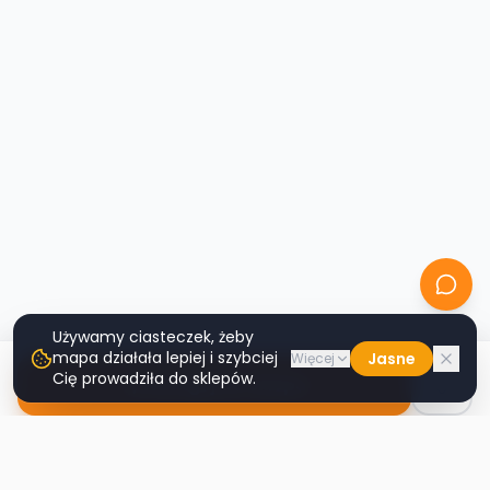
Używamy ciasteczek, żeby
mapa działała lepiej i szybciej
Jasne
Więcej
Cię prowadziła do sklepów.
Nawiguj do sklepu