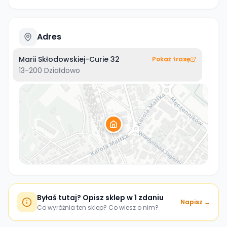
Adres
Marii Skłodowskiej-Curie 32
Pokaż trasę
13-200
Działdowo
Byłaś tutaj? Opisz sklep w 1 zdaniu
Napisz →
Co wyróżnia ten sklep? Co wiesz o nim?