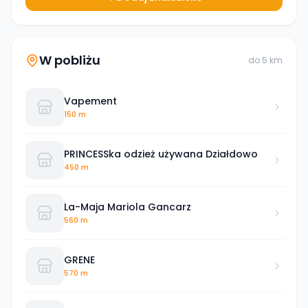
W pobliżu
do
5
km
Vapement
150 m
PRINCESSka odzież używana Działdowo
450 m
La-Maja Mariola Gancarz
560 m
GRENE
570 m