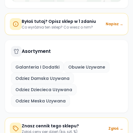
Byłaś tutaj? Opisz sklep w 1 zdaniu
Napisz →
Co wyróżnia ten sklep? Co wiesz o nim?
Asortyment
Galanteria I Dodatki
Obuwie Uzywane
Odziez Damska Uzywana
Odziez Dziecieca Uzywana
Odziez Meska Uzywana
Znasz cennik tego sklepu?
Zgłoś →
Zgłoś ceny per dzień (kg, szt, %)