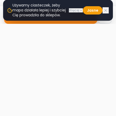
Używamy ciasteczek, żeby
mapa działała lepiej i szybciej
Jasne
Więcej
Cię prowadziła do sklepów.
Nawiguj do sklepu
Second
Handy
Największa mapa sklepów second-hand
w Polsce. Znajdź lumpeks w swoim
mieście.
Nawigacja
Strona główna