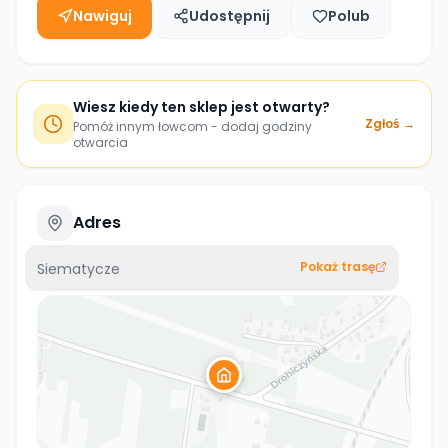
Nawiguj
Udostępnij
Polub
Wiesz kiedy ten sklep jest otwarty?
Zgłoś →
Pomóż innym łowcom - dodaj godziny
otwarcia
Adres
Pokaż trasę
Siematycze