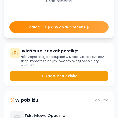
Brak recenzji
Zaloguj się aby dodać recenzję
Byłaś tutaj? Pokaż perełkę!
Zrób zdjęcie tego co kupiłaś w
Moda Vitalia
i oznacz
sklep. Pomożesz innym łowcom okazji ocenić czy
warto iść.
Dodaj znalezisko
W pobliżu
do
5
km
Tekstylowo Opoczno