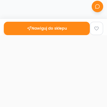
Nawiguj do sklepu
Second
Handy
Największa mapa sklepów second-hand
w Polsce. Znajdź lumpeks w swoim
mieście.