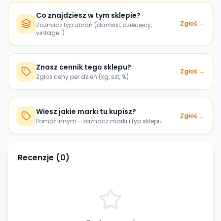
Co znajdziesz w tym sklepie?
Zgłoś →
Zaznacz typ ubrań (damski, dziecięcy,
vintage…)
Znasz cennik tego sklepu?
Zgłoś →
Zgłoś ceny per dzień (kg, szt, %)
Wiesz jakie marki tu kupisz?
Zgłoś →
Pomóż innym - zaznacz marki i typ sklepu
Recenzje (
0
)