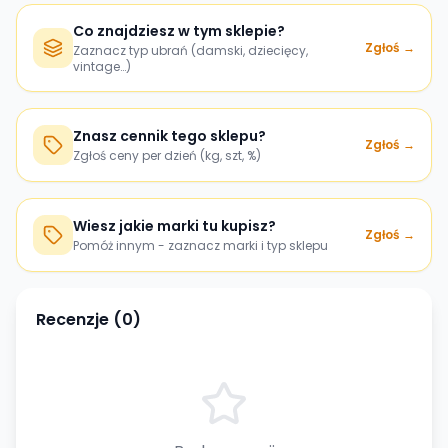
Co znajdziesz w tym sklepie?
Zgłoś →
Zaznacz typ ubrań (damski, dziecięcy,
vintage…)
Znasz cennik tego sklepu?
Zgłoś →
Zgłoś ceny per dzień (kg, szt, %)
Wiesz jakie marki tu kupisz?
Zgłoś →
Pomóż innym - zaznacz marki i typ sklepu
Recenzje (
0
)