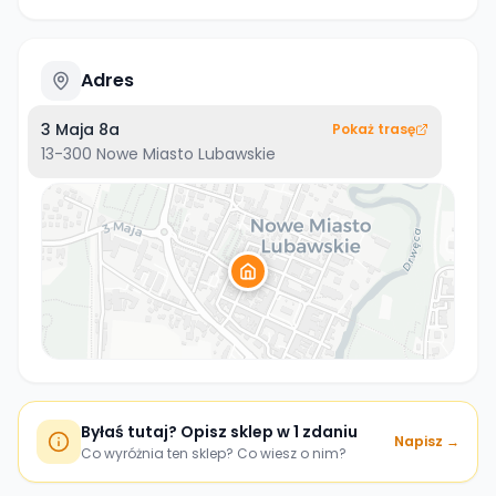
Adres
3 Maja 8a
Pokaż trasę
13-300
Nowe Miasto Lubawskie
Byłaś tutaj? Opisz sklep w 1 zdaniu
Napisz →
Co wyróżnia ten sklep? Co wiesz o nim?