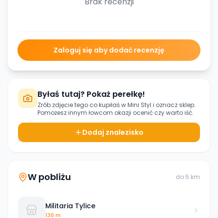
Brak recenzji
Zaloguj się aby dodać recenzję
Byłaś tutaj? Pokaż perełkę!
Zrób zdjęcie tego co kupiłaś w
Mini Styl
i oznacz sklep.
Pomożesz innym łowcom okazji ocenić czy warto iść.
Dodaj znalezisko
W pobliżu
do
5
km
Militaria Tylice
130 m