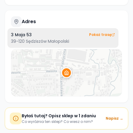
Adres
3 Maja 53
Pokaż trasę
39-120
Sędziszów Małopolski
Byłaś tutaj? Opisz sklep w 1 zdaniu
Napisz →
Co wyróżnia ten sklep? Co wiesz o nim?