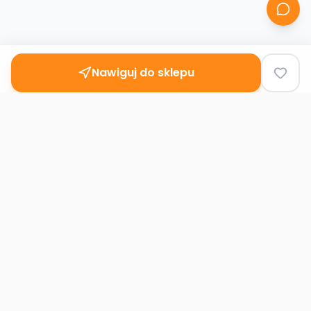
Nawiguj do sklepu
Second
Handy
Największa mapa sklepów second-hand
w Polsce. Znajdź lumpeks w swoim
mieście.
Nawigacja