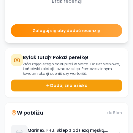
Brak recenzji
Zaloguj się aby dodać recenzję
Byłaś tutaj? Pokaż perełkę!
Zrób zdjęcie tego co kupiłaś w
Marta. Odzież Markowa,
końcówki kolekcji
i oznacz sklep. Pomożesz innym
łowcom okazji ocenić czy warto iść.
Dodaj znalezisko
W pobliżu
do
5
km
Marinex. FHU. Sklep z odzieżą męską,