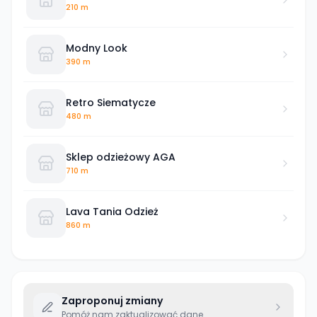
damską, młodzieżową
210 m
Modny Look
390 m
Retro Siematycze
480 m
Sklep odzieżowy AGA
710 m
Lava Tania Odzież
860 m
Zaproponuj zmiany
Pomóż nam zaktualizować dane