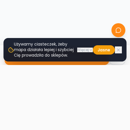
Używamy ciasteczek, żeby
mapa działała lepiej i szybciej
Jasne
Więcej
Cię prowadziła do sklepów.
Nawiguj do sklepu
Second
Handy
Największa mapa sklepów second-hand
w Polsce. Znajdź lumpeks w swoim
mieście.