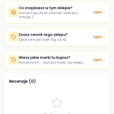
Co znajdziesz w tym sklepie?
Zgłoś →
Zaznacz typ ubrań (damski, dziecięcy,
vintage…)
Znasz cennik tego sklepu?
Zgłoś →
Zgłoś ceny per dzień (kg, szt, %)
Wiesz jakie marki tu kupisz?
Zgłoś →
Pomóż innym - zaznacz marki i typ sklepu
Recenzje (
0
)