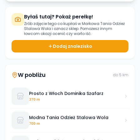
Byłaś tutaj? Pokaż perełkę!
Zrób zdjęcie tego co kupiłaś w
Markowa Tania Odzież
Stalowa Wola
i oznacz sklep. Pomożesz innym
łowcom okazji ocenić czy warto iść.
Dodaj znalezisko
W pobliżu
do
5
km
Prosto z Włoch Dominika Szafarz
370 m
Modna Tania Odzież Stalowa Wola
700 m