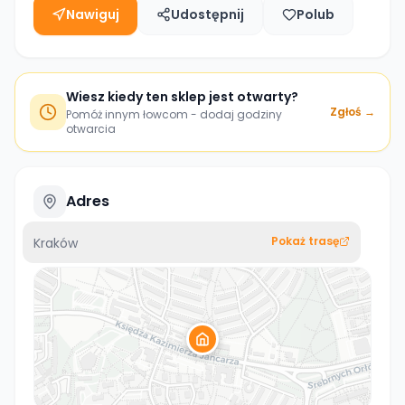
Nawiguj
Udostępnij
Polub
Wiesz kiedy ten sklep jest otwarty?
Zgłoś →
Pomóż innym łowcom - dodaj godziny
otwarcia
Adres
Pokaż trasę
Kraków