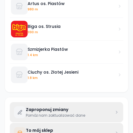
Artus os. Piastów
980 m
Biga os. Strusia
990 m
Szmizjerka Piastów
1.4 km
Ciuchy os. Złotej Jesieni
1.8 km
Zaproponuj zmiany
Pomóż nam zaktualizować dane
To mój sklep