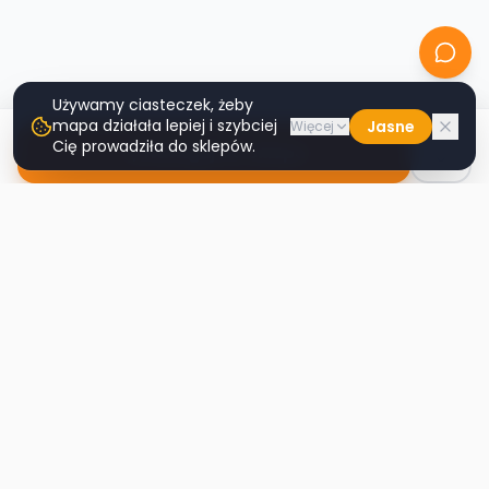
Używamy ciasteczek, żeby
mapa działała lepiej i szybciej
Jasne
Więcej
Cię prowadziła do sklepów.
Nawiguj do sklepu
Second
Handy
Największa mapa sklepów second-hand
w Polsce. Znajdź lumpeks w swoim
mieście.