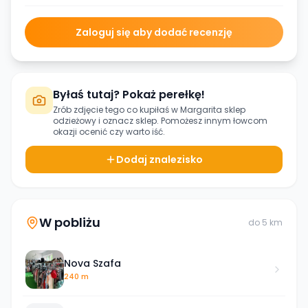
Zaloguj się aby dodać recenzję
Byłaś tutaj? Pokaż perełkę!
Zrób zdjęcie tego co kupiłaś w
Margarita sklep
odzieżowy
i oznacz sklep. Pomożesz innym łowcom
okazji ocenić czy warto iść.
Dodaj znalezisko
W pobliżu
do
5
km
Nova Szafa
240 m