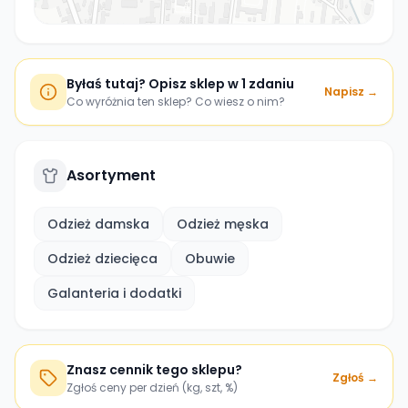
Byłaś tutaj? Opisz sklep w 1 zdaniu
Napisz →
Co wyróżnia ten sklep? Co wiesz o nim?
Asortyment
Odzież damska
Odzież męska
Odzież dziecięca
Obuwie
Galanteria i dodatki
Znasz cennik tego sklepu?
Zgłoś →
Zgłoś ceny per dzień (kg, szt, %)