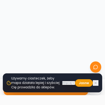
Używamy ciasteczek, żeby
mapa działała lepiej i szybciej
Jasne
Więcej
Cię prowadziła do sklepów.
Nawiguj do sklepu