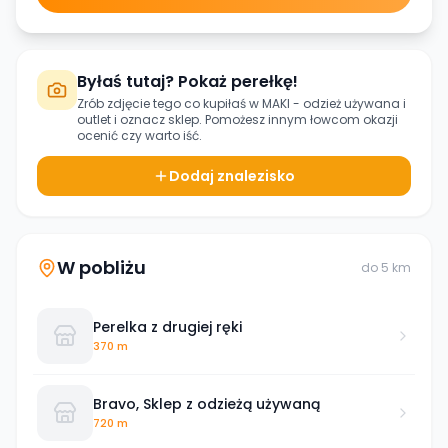
Byłaś tutaj? Pokaż perełkę!
Zrób zdjęcie tego co kupiłaś w
MAKI - odzież używana i
outlet
i oznacz sklep. Pomożesz innym łowcom okazji
ocenić czy warto iść.
Dodaj znalezisko
W pobliżu
do
5
km
Perelka z drugiej ręki
370 m
Bravo, Sklep z odzieżą używaną
720 m