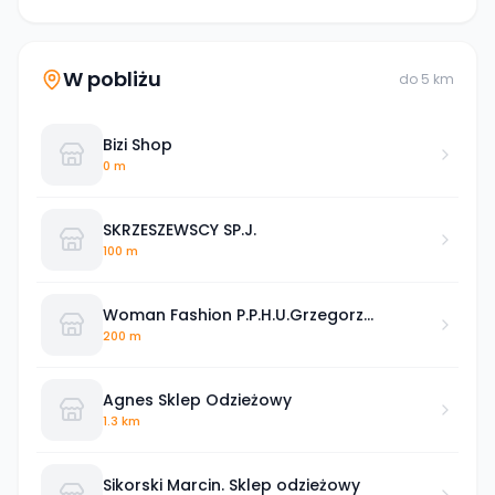
W pobliżu
do
5
km
Bizi Shop
0 m
SKRZESZEWSCY SP.J.
100 m
Woman Fashion P.P.H.U.Grzegorz
Tomaszewski
200 m
Agnes Sklep Odzieżowy
1.3 km
Sikorski Marcin. Sklep odzieżowy