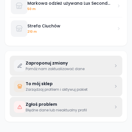
Markowa odzież używana Lux Second
Hand - Karolina Michalak
50 m
Strefa Ciuchów
210 m
Zaproponuj zmiany
Pomóż nam zaktualizować dane
To mój sklep
Zarządzaj profilem i aktywuj pakiet
Zgłoś problem
Błędne dane lub nieaktualny profil