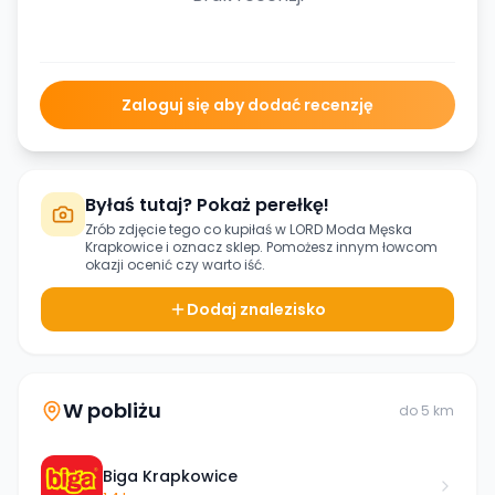
Zaloguj się aby dodać recenzję
Byłaś tutaj? Pokaż perełkę!
Zrób zdjęcie tego co kupiłaś w
LORD Moda Męska
Krapkowice
i oznacz sklep. Pomożesz innym łowcom
okazji ocenić czy warto iść.
Dodaj znalezisko
W pobliżu
do
5
km
Biga Krapkowice