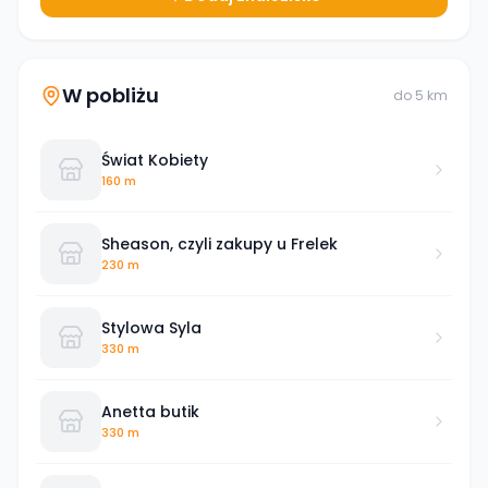
W pobliżu
do
5
km
Świat Kobiety
160 m
Sheason, czyli zakupy u Frelek
230 m
Stylowa Syla
330 m
Anetta butik
330 m