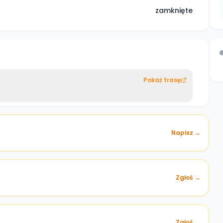
zamknięte
Pokaż trasę
Napisz →
Zgłoś →
)
Zgłoś →