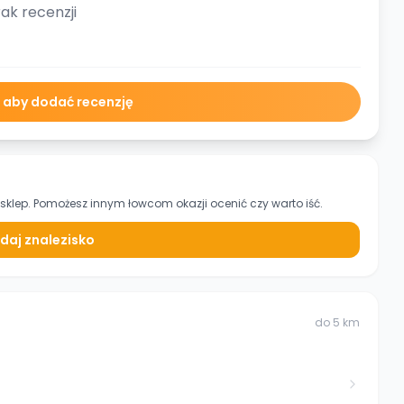
ak recenzji
ę aby dodać recenzję
sklep. Pomożesz innym łowcom okazji ocenić czy warto iść.
daj znalezisko
do
5
km