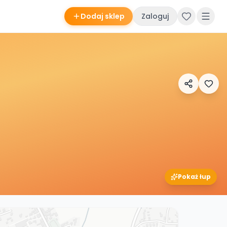
Dodaj sklep
Zaloguj
Pokaż łup