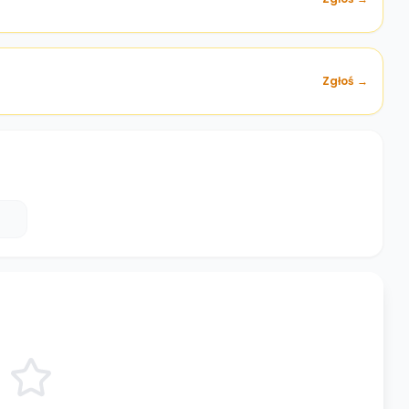
Zgłoś →