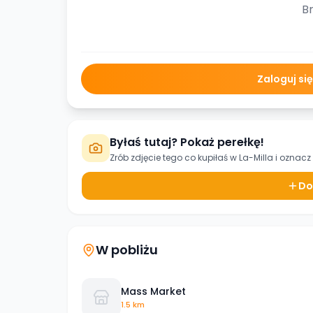
Br
Zaloguj si
Byłaś tutaj? Pokaż perełkę!
Zrób zdjęcie tego co kupiłaś w
La-Milla
i oznacz 
Do
W pobliżu
Mass Market
1.5 km