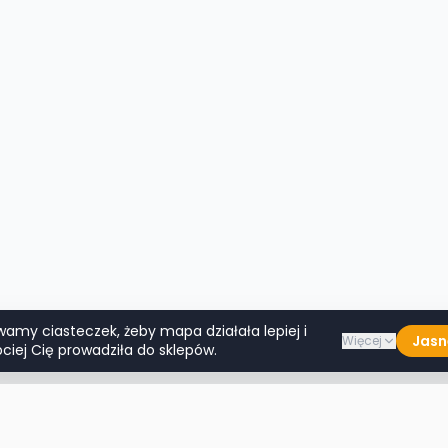
wamy ciasteczek, żeby mapa działała lepiej i
Jasn
Więcej
ciej Cię prowadziła do sklepów.