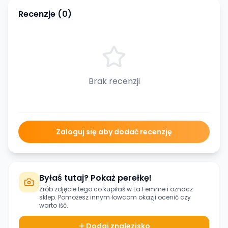
Recenzje (
0
)
Brak recenzji
Zaloguj się aby dodać recenzję
Byłaś tutaj? Pokaż perełkę!
Zrób zdjęcie tego co kupiłaś w
La Femme
i oznacz
sklep. Pomożesz innym łowcom okazji ocenić czy
warto iść.
Dodaj znalezisko