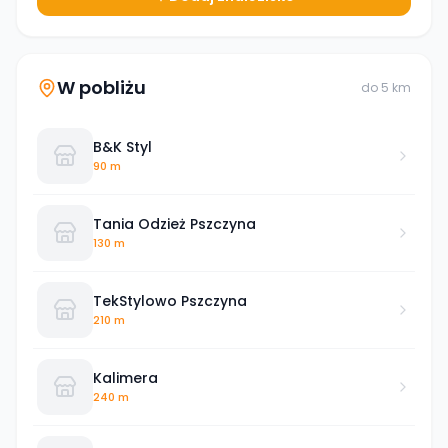
W pobliżu
do
5
km
B&K Styl
90 m
Tania Odzież Pszczyna
130 m
TekStylowo Pszczyna
210 m
Kalimera
240 m