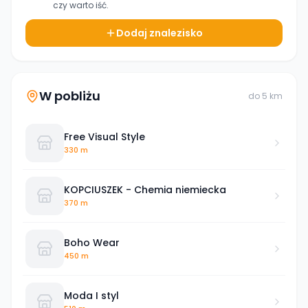
czy warto iść.
Dodaj znalezisko
W pobliżu
do
5
km
Free Visual Style
330 m
KOPCIUSZEK - Chemia niemiecka
370 m
Boho Wear
450 m
Moda I styl