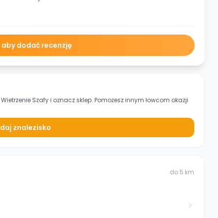
ę aby dodać recenzję
Wietrzenie Szafy
i oznacz sklep. Pomożesz innym łowcom okazji
daj znalezisko
do
5
km