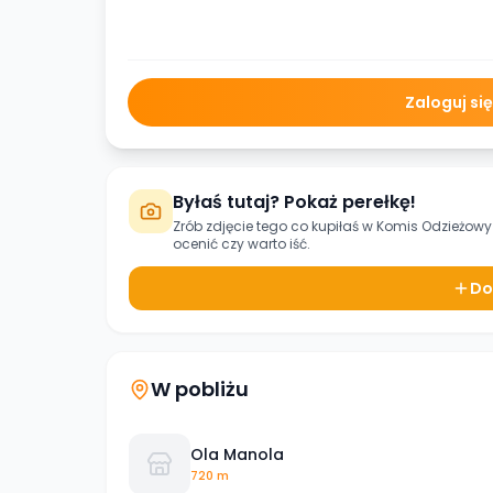
Zaloguj si
Byłaś tutaj? Pokaż perełkę!
Zrób zdjęcie tego co kupiłaś w
Komis Odzieżowy 
ocenić czy warto iść.
Do
W pobliżu
Ola Manola
720 m