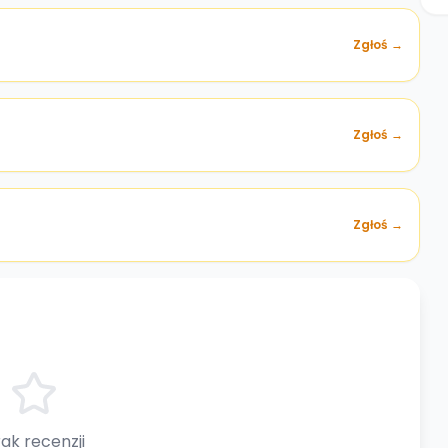
Zgłoś →
)
Zgłoś →
Zgłoś →
ak recenzji