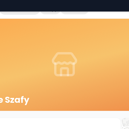
Cała Polska
Sklepy
Hurtownie
e Szafy