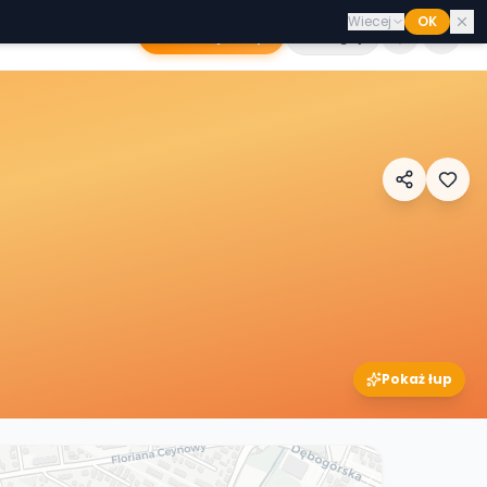
Wiecej
OK
Dodaj sklep
Zaloguj
Pokaż łup