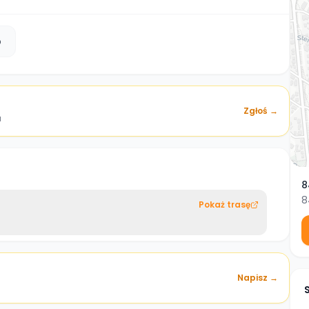
b
Zgłoś →
a
8
8
Pokaż trasę
Napisz →