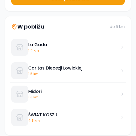
W pobliżu
do
5
km
La Gada
1.4 km
Caritas Diecezji Łowickiej
1.5 km
Midori
1.6 km
ŚWIAT KOSZUL
4.8 km