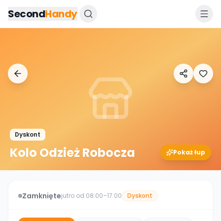
Przejdz do tresci
Second
Handy
Dyskont
Kolo Odzież Robocza
Pokaż łup
Zamknięte
jutro od 08:00–17:00
Dyskont