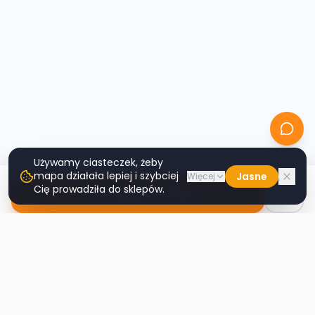
Używamy ciasteczek, żeby
mapa działała lepiej i szybciej
Jasne
Więcej
Cię prowadziła do sklepów.
Nawiguj do sklepu
Second
Handy