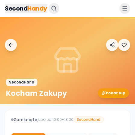
Przejdz do tresci
Second
Handy
SecondHand
Kocham Zakupy
Pokaż łup
Zamknięte
jutro od 10:00–18:00
SecondHand