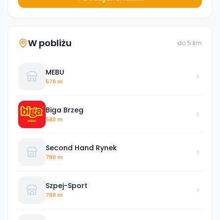
W pobliżu
do
5
km
MEBU
570 m
Biga Brzeg
580 m
Second Hand Rynek
780 m
Szpej-Sport
780 m