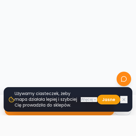
Używamy ciasteczek, żeby
mapa działała lepiej i szybciej
Jasne
Więcej
Cię prowadziła do sklepów.
Nawiguj do sklepu