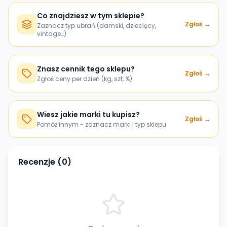
Co znajdziesz w tym sklepie?
Zgłoś →
Zaznacz typ ubrań (damski, dziecięcy,
vintage…)
Znasz cennik tego sklepu?
Zgłoś →
Zgłoś ceny per dzień (kg, szt, %)
Wiesz jakie marki tu kupisz?
Zgłoś →
Pomóż innym - zaznacz marki i typ sklepu
Recenzje (
0
)