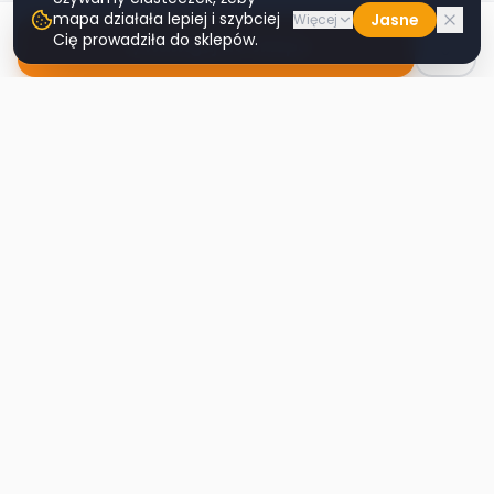
mapa działała lepiej i szybciej
Jasne
Więcej
Cię prowadziła do sklepów.
Nawiguj do sklepu
Second
Handy
Największa mapa sklepów second-hand
w Polsce. Znajdź lumpeks w swoim
mieście.
Nawigacja
Strona główna
Mapa sklepów