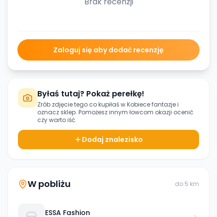
Brak recenzji
Zaloguj się aby dodać recenzję
Byłaś tutaj? Pokaż perełkę!
Zrób zdjęcie tego co kupiłaś w
Kobiece fantazje
i
oznacz sklep. Pomożesz innym łowcom okazji ocenić
czy warto iść.
Dodaj znalezisko
W pobliżu
do
5
km
ESSA Fashion