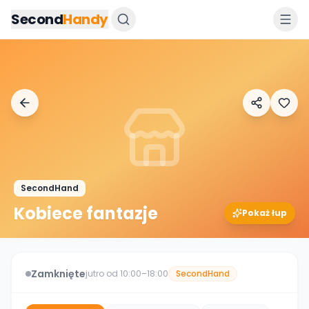
Przejdz do tresci
Second
Handy
SecondHand
Kobiece fantazje
Pokaż łup
Zamknięte
jutro od 10:00–18:00
SecondHand