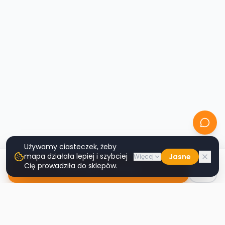
Używamy ciasteczek, żeby
mapa działała lepiej i szybciej
Jasne
Więcej
Cię prowadziła do sklepów.
Nawiguj do sklepu