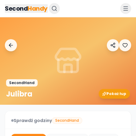
Przejdz do tresci
Second
Handy
SecondHand
Julibra
Pokaż łup
Sprawdź godziny
SecondHand