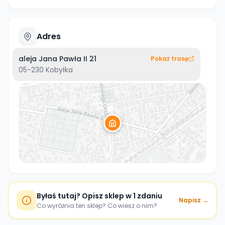
Adres
aleja Jana Pawła II 21
Pokaż trasę
05-230
Kobyłka
Byłaś tutaj? Opisz sklep w 1 zdaniu
Napisz →
Co wyróżnia ten sklep? Co wiesz o nim?