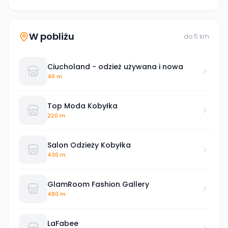
W pobliżu
do
5
km
Ciucholand - odzież używana i nowa
40 m
Top Moda Kobyłka
220 m
Salon Odzieży Kobyłka
430 m
GlamRoom Fashion Gallery
480 m
LaFabee