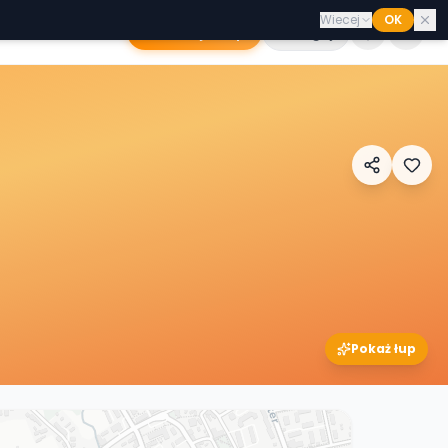
Wiecej
OK
Dodaj sklep
Zaloguj
Pokaż łup