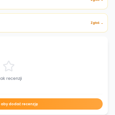
Zgłoś →
ak recenzji
ę aby dodać recenzję