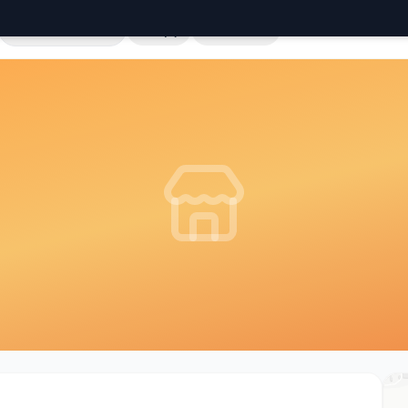
Cała Polska
Sklepy
Hurtownie