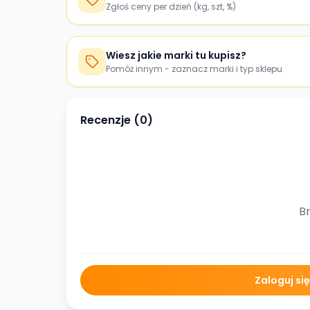
Zgłoś ceny per dzień (kg, szt, %)
Wiesz jakie marki tu kupisz?
Pomóż innym - zaznacz marki i typ sklepu
Recenzje (
0
)
Br
Zaloguj si