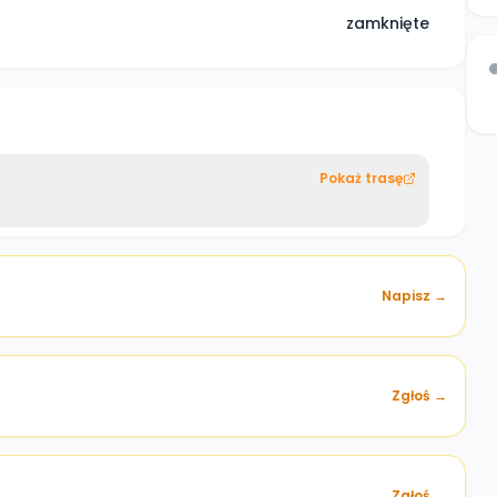
zamknięte
Pokaż trasę
Napisz →
Zgłoś →
)
Zgłoś →