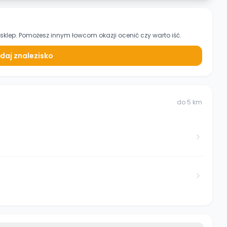
sklep. Pomożesz innym łowcom okazji ocenić czy warto iść.
daj znalezisko
do
5
km