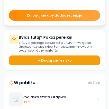
Zaloguj się aby dodać recenzję
Byłaś tutaj? Pokaż perełkę!
Zrób zdjęcie tego co kupiłaś w
JAMA-m wszystko
Grajewo
i oznacz sklep. Pomożesz innym łowcom
okazji ocenić czy warto iść.
Dodaj znalezisko
W pobliżu
do
5
km
Podlaska Szafa Grajewo
180 m