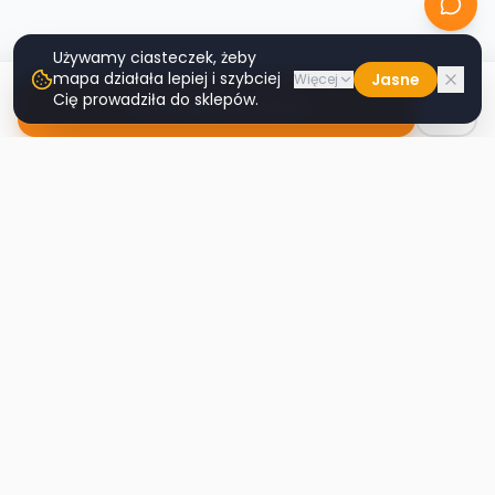
Używamy ciasteczek, żeby
mapa działała lepiej i szybciej
Jasne
Więcej
Cię prowadziła do sklepów.
Nawiguj do sklepu
Second
Handy
Największa mapa sklepów second-hand
w Polsce. Znajdź lumpeks w swoim
mieście.
Nawigacja