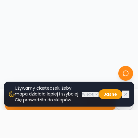
Używamy ciasteczek, żeby
mapa działała lepiej i szybciej
Jasne
Więcej
Cię prowadziła do sklepów.
Nawiguj do sklepu