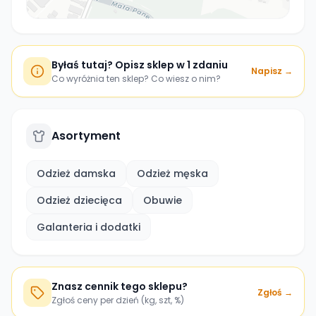
Byłaś tutaj? Opisz sklep w 1 zdaniu
Napisz →
Co wyróżnia ten sklep? Co wiesz o nim?
Asortyment
Odzież damska
Odzież męska
Odzież dziecięca
Obuwie
Galanteria i dodatki
Znasz cennik tego sklepu?
Zgłoś →
Zgłoś ceny per dzień (kg, szt, %)