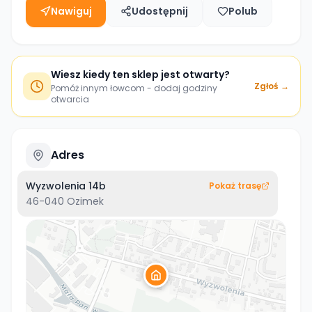
Nawiguj
Udostępnij
Polub
Wiesz kiedy ten sklep jest otwarty?
Zgłoś →
Pomóż innym łowcom - dodaj godziny
otwarcia
Adres
Wyzwolenia 14b
Pokaż trasę
46-040
Ozimek