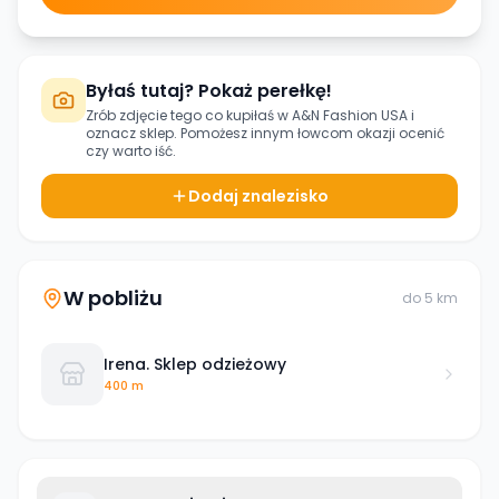
Byłaś tutaj? Pokaż perełkę!
Zrób zdjęcie tego co kupiłaś w
A&N Fashion USA
i
oznacz sklep. Pomożesz innym łowcom okazji ocenić
czy warto iść.
Dodaj znalezisko
W pobliżu
do
5
km
Irena. Sklep odzieżowy
400 m