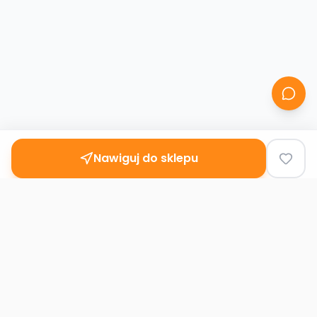
Nawiguj do sklepu
Second
Handy
Największa mapa sklepów second-hand
w Polsce. Znajdź lumpeks w swoim