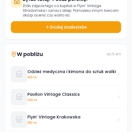
Zrób zdjęcie tego co kupiłaś w
Flyin’ Vintage
Stradomska
i oznacz sklep. Pomożesz innym łowcom
okazji ocenić czy warto iść.
Dodaj znalezisko
W pobliżu
do
5
km
Odzież medyczna i kimona do sztuk walki
100 m
Pavilon Vintage Classics
140 m
Flyin’ Vintage Krakowska
180 m