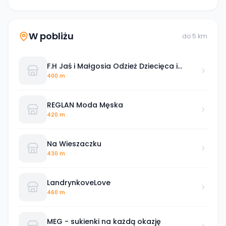
W pobliżu
do
5
km
F.H Jaś i Małgosia Odzież Dziecięca i
Artykuły Niemowlęce
400 m
REGLAN Moda Męska
420 m
Na Wieszaczku
430 m
LandrynkoveLove
460 m
MEG - sukienki na każdą okazję