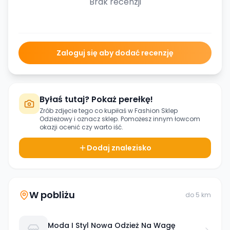
Brak recenzji
Zaloguj się aby dodać recenzję
Byłaś tutaj? Pokaż perełkę!
Zrób zdjęcie tego co kupiłaś w
Fashion Sklep
Odzieżowy
i oznacz sklep. Pomożesz innym łowcom
okazji ocenić czy warto iść.
Dodaj znalezisko
W pobliżu
do
5
km
Moda I Styl Nowa Odzież Na Wagę