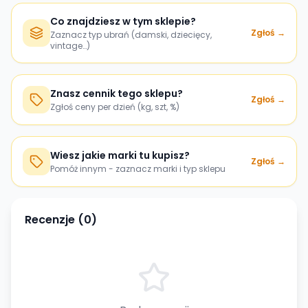
Co znajdziesz w tym sklepie?
Zgłoś →
Zaznacz typ ubrań (damski, dziecięcy,
vintage…)
Znasz cennik tego sklepu?
Zgłoś →
Zgłoś ceny per dzień (kg, szt, %)
Wiesz jakie marki tu kupisz?
Zgłoś →
Pomóż innym - zaznacz marki i typ sklepu
Recenzje (
0
)