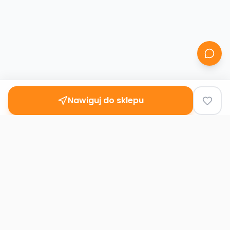
Nawiguj do sklepu
Second
Handy
Największa mapa sklepów second-hand
w Polsce. Znajdź lumpeks w swoim
mieście.