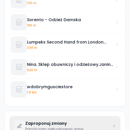
120 m
Sorento - Odzież Damska
190 m
Lumpeks Second Hand from London
***co tydzień nowe dostawy***
330 m
Nina. Sklep obuwniczy i odzieżowy.Janina
Jóźwiak
620 m
wdobrymgusciestore
1.8 km
Zaproponuj zmiany
Pomóż nam zaktualizować dane