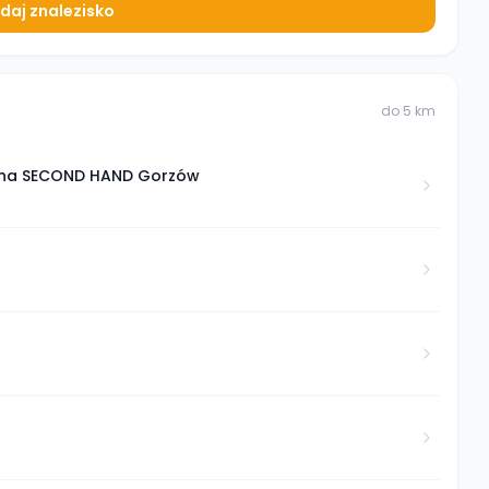
daj znalezisko
do
5
km
wana SECOND HAND Gorzów