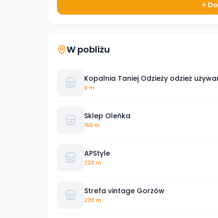
Do
W pobliżu
Kopalnia Taniej Odzieży odzież uży
0 m
Sklep Oleńka
150 m
APStyle
220 m
Strefa vintage Gorzów
220 m