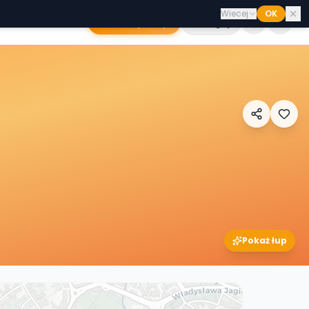
Wiecej
OK
Dodaj sklep
Zaloguj
Pokaż łup