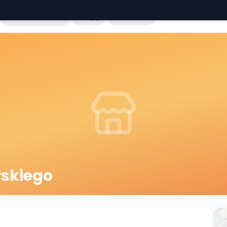
Cała Polska
Sklepy
Hurtownie
rskiego