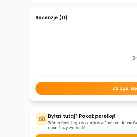
Recenzje (
0
)
Br
Zaloguj si
Byłaś tutaj? Pokaż perełkę!
Zrób zdjęcie tego co kupiłaś w
Fashion House Go
ocenić czy warto iść.