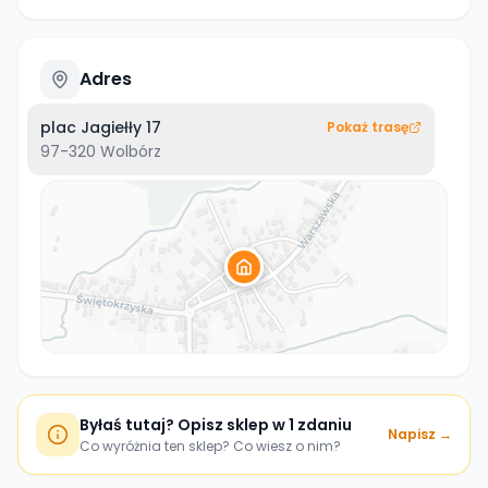
Adres
plac Jagiełły 17
Pokaż trasę
97-320
Wolbórz
Byłaś tutaj? Opisz sklep w 1 zdaniu
Napisz →
Co wyróżnia ten sklep? Co wiesz o nim?