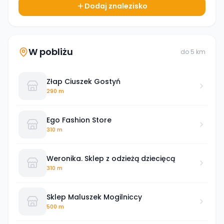
Dodaj znalezisko
W pobliżu
do
5
km
Złap Ciuszek Gostyń
290 m
Ego Fashion Store
310 m
Weronika. Sklep z odzieżą dziecięcą
310 m
Sklep Maluszek Mogilniccy
500 m