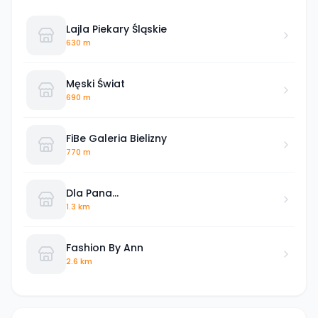
Lajla Piekary Śląskie
630 m
Męski Świat
690 m
FiBe Galeria Bielizny
770 m
Dla Pana...
1.3 km
Fashion By Ann
2.6 km