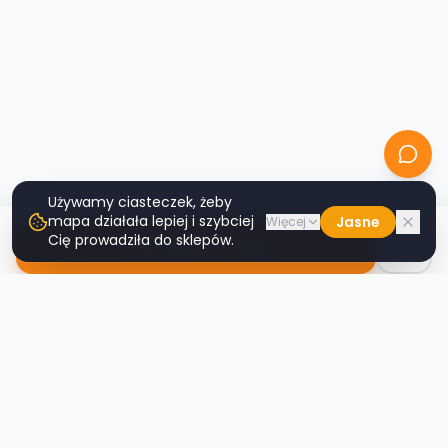
Używamy ciasteczek, żeby
mapa działała lepiej i szybciej
Jasne
Więcej
Cię prowadziła do sklepów.
Nawiguj do sklepu
Second
Handy
Największa mapa sklepów second-hand