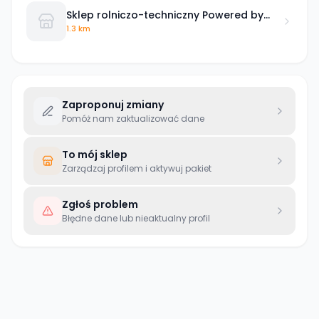
Sklep rolniczo-techniczny Powered by
Kramp PBK Radzyń Podlaski Zakuwanie
1.3 km
węży hydraulicznych
Zaproponuj zmiany
Pomóż nam zaktualizować dane
To mój sklep
Zarządzaj profilem i aktywuj pakiet
Zgłoś problem
Błędne dane lub nieaktualny profil