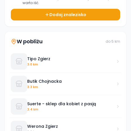
warto iść.
Dodaj znalezisko
W pobliżu
do
5
km
Tipo Zgierz
3.0 km
Butik Chojnacka
3.3 km
Suerte - sklep dla kobiet z pasją
3.4 km
Werona Zgierz